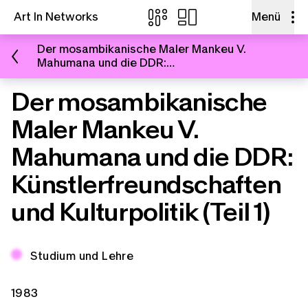
Art In Networks
Menü
Zum Inhalt springen
Der mosambikanische Maler Mankeu V.
Mahumana und die DDR:
Künstlerfreundschaften und Kulturpolitik (Teil 1)
Der mosambikanische
Maler Mankeu V.
Mahumana und die DDR:
E-Mail
Künstlerfreundschaften
und Kulturpolitik (Teil 1)
Facebook
Thema:
Studium und Lehre
Link kopieren
Zeitspannen:
1983