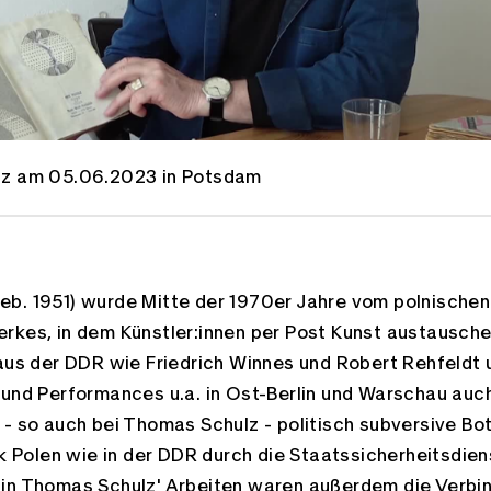
lz am 05.06.2023 in Potsdam
b. 1951) wurde Mitte der 1970er Jahre vom polnischen 
rkes, in dem Künstler:innen per Post Kunst austausche
 aus der DDR wie Friedrich Winnes und Robert Rehfeldt 
 und Performances u.a. in Ost-Berlin und Warschau auc
 - so auch bei Thomas Schulz - politisch subversive Bo
lik Polen wie in der DDR durch die Staatssicherheitsdi
 in Thomas Schulz' Arbeiten waren außerdem die Verbi