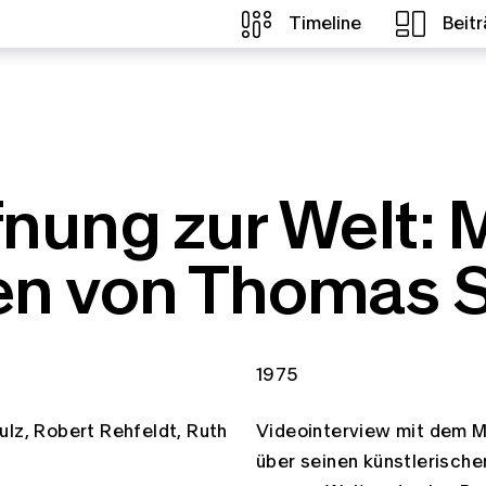
Timeline
Beit
nung zur Welt: M
en von Thomas 
Zeitspannen:
1975
ulz
Robert Rehfeldt
Ruth
Videointerview mit dem M
über seinen künstlerische