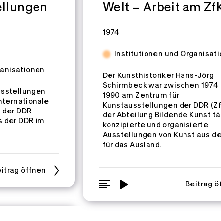
ellungen
Welt – Arbeit am Zf
Zeitspannen:
1974
Institutionen und Organisat
ganisationen
Der Kunsthistoriker Hans-Jörg
Schirmbeck war zwischen 1974
usstellungen
1990 am Zentrum für
internationale
Kunstausstellungen der DDR (Zf
b der DDR
der Abteilung Bildende Kunst tät
s der DDR im
konzipierte und organisierte
Ausstellungen von Kunst aus d
für das Ausland.
itrag öffnen
Beitrag ö