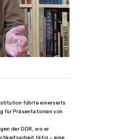
Link kopieren
titution führte einerseits
ig für Präsentationen von
ngen der DDR, wo er
chkeitsarbeit tätig – eine