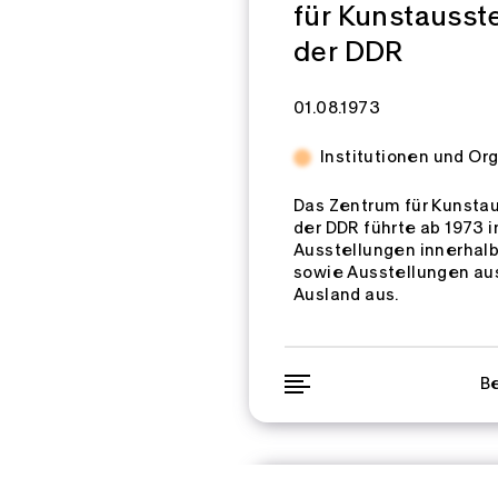
für Kunstausst
der DDR
Zeitspannen:
01.08.1973
Institutionen und Or
Das Zentrum für Kunsta
der DDR führte ab 1973 
Ausstellungen innerhal
sowie Ausstellungen au
Ausland aus.
Be