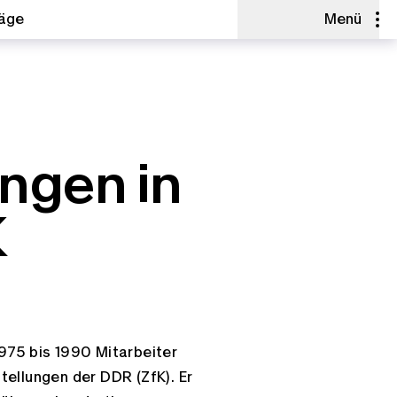
räge
Menü
ungen in
K
975 bis 1990 Mitarbeiter
ellungen der DDR (ZfK). Er