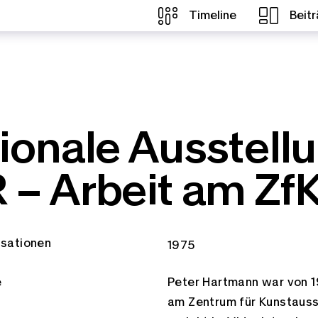
Timeline
Beit
tionale Ausstell
 – Arbeit am Zf
isationen
Zeitspannen:
1975
e
Peter Hartmann war von 1
am Zentrum für Kunstausst