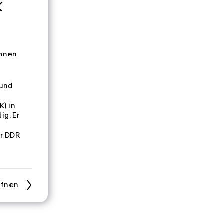
K
ionen
 und
K) in
ig. Er
er DDR
ffnen