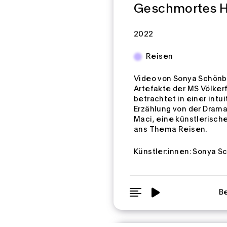
Geschmortes H
Zeitspannen:
2022
Reisen
Video von Sonya Schön
Artefakte der MS Völker
betrachtet in einer intui
Erzählung von der Dramat
Maci, eine künstlerisc
ans Thema Reisen.
Künstler:innen:
Sonya S
Be