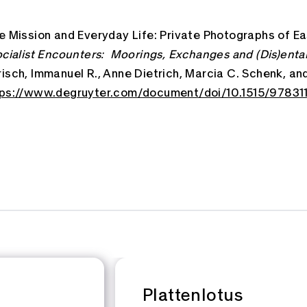
te Mission and Everyday Life: Private Photographs of
ocialist Encounters: Moorings, Exchanges and (Dis)ent
risch, Immanuel R., Anne Dietrich, Marcia C. Schenk, and 
tps://www.degruyter.com/document/doi/10.1515/9783
Plattenlotus