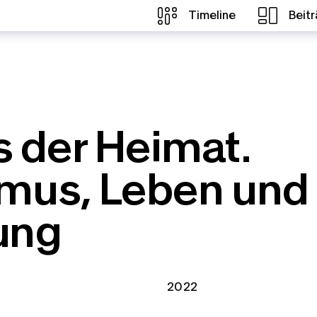
Timeline
Beit
s der Heimat.
smus, Leben und
ung
Zeitspannen:
2022