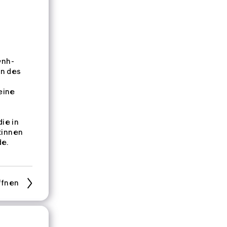
ỳnh-
en des
eine
die in
:innen
de.
ffnen