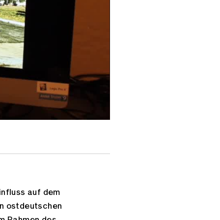
influss auf dem
on ostdeutschen
 im Rahmen des