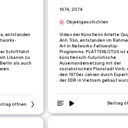
Zeitspannen:
1974
2074
Objektgeschichten
ka, entstanden
Video der Künstlerin Arlette Qu
etworks-
Anh Trần, entstanden im Rahm
Art in Networks-Fellowship-
er Schifffahrt
Programms. PLATTENLOTUS ist 
em Libanon zu
künstlerisch-futuristische
 Berlin als auch
Auseinandersetzung mit der
aren.
sozialistischen Planstadt Vinh, 
den 1970er Jahren durch Expert
der DDR in Vietnam gebaut wur
Beitrag ö
itrag öffnen