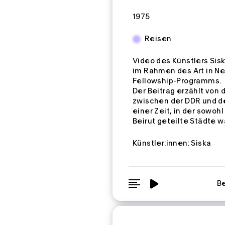
Zeitspannen:
1975
Reisen
Video des Künstlers Sis
im Rahmen des Art in N
Fellowship-Programms.
Der Beitrag erzählt von d
zwischen der DDR und d
einer Zeit, in der sowohl
Beirut geteilte Städte w
Künstler:innen:
Siska
Be