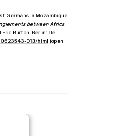
 East Germans in Mozambique
anglements between Africa
Eric Burton. Berlin: De
110623543-013/html
(open