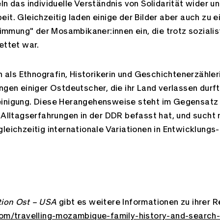
ln das individuelle Verständnis von Solidarität wider un
it. Gleichzeitig laden einige der Bilder aber auch zu ei
mung" der Mosambikaner:innen ein, die trotz sozialist
Facebook
ettet war.
ch als Ethnografin, Historikerin und Geschichtenerzähle
ngen einiger Ostdeutscher, die ihr Land verlassen durft
einigung. Diese Herangehensweise steht im Gegensatz
 Alltagserfahrungen in der DDR befasst hat, und sucht 
leichzeitig internationale Variationen in Entwicklungs
tion Ost – USA
gibt es weitere Informationen zu ihrer R
com/travelling-mozambique-family-history-and-search-