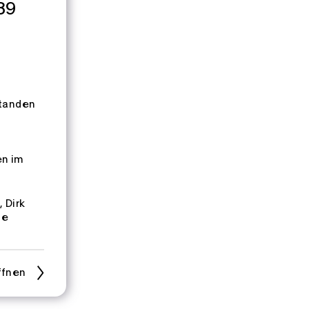
89
standen
en im
r
Dirk
he
ffnen