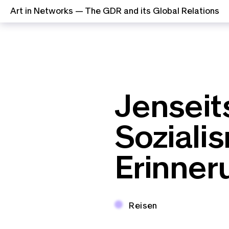
Art in Networks — The GDR and its Global Relations
Zum Inhalt springen
Jenseit
Soziali
Erinner
Thema:
Reisen