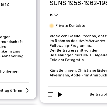
SUNS 1958-1962-19
erz
Zeitspannen:
1962
Private Kontakte
Video von Gaelle Prodhon, ent
berger
im Rahmen des
Art in Networks
-
freundschaft
Fellowship-Programms.
tiven
Der Beitrag erzählt von den
ikerin Enis
Beziehungen der DDR zu Algeri
he Annäherung
Feld der Fotografie.
Künstler:innen:
Christiane Eisle
chönberger
Alvermann
Abdelkrim Amirouc
itrag öffnen
Beitrag ö