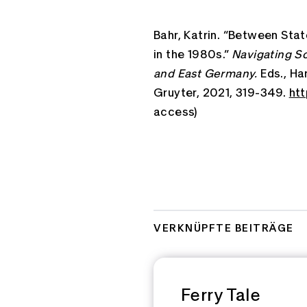
Bahr, Katrin. “Between Sta
in the 1980s.”
Navigating S
and East Germany.
Eds., Ha
Gruyter, 2021, 319-349.
ht
access)
VERKNÜPFTE BEITRÄGE
Ferry Tale