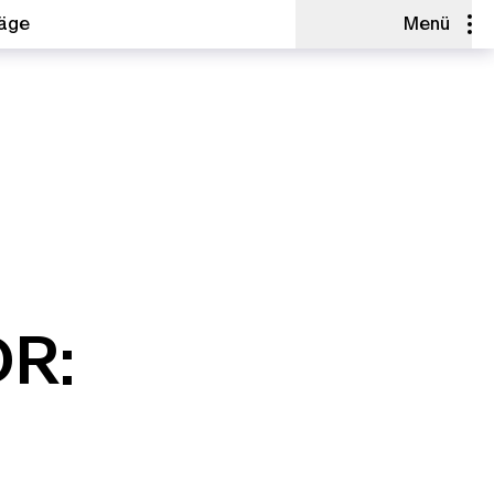
räge
Menü
DR: