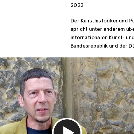
Zeitspannen:
2022
Der Kunsthistoriker und P
spricht unter anderem übe
internationalen Kunst- un
Bundesrepublik und der D
Facebook