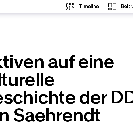
Timeline
Beit
tiven auf eine
turelle
schichte der D
an Saehrendt