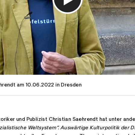
ehrendt am 10.06.2022 in Dresden
toriker und Publizist Christian Saehrendt hat unter and
ialistische Weltsystem“. Auswärtige Kulturpolitik der 