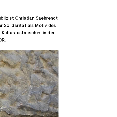
ublizist Christian Saehrendt
r Solidarität als Motiv des
d Kulturaustausches in der
DR.
Link kopieren