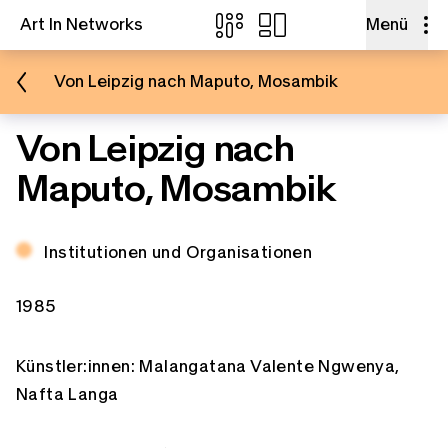
Art In Networks
Menü
Zum Inhalt springen
Von Leipzig nach Maputo, Mosambik
Von Leipzig nach
Maputo, Mosambik
E-Mail
Thema:
Institutionen und Organisationen
Facebook
Zeitspannen:
1985
Künstler:innen:
Malangatana Valente Ngwenya
Link kopieren
Nafta Langa